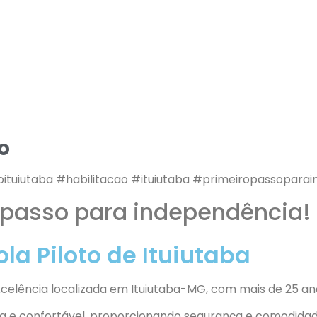
o
oituiutaba #habilitacao #ituiutaba #primeiropassopara
o passo para independência!
a Piloto de Ituiutaba
celência localizada em Ituiutaba-MG, com mais de 25 an
a e confortável, proporcionando segurança e comodidade