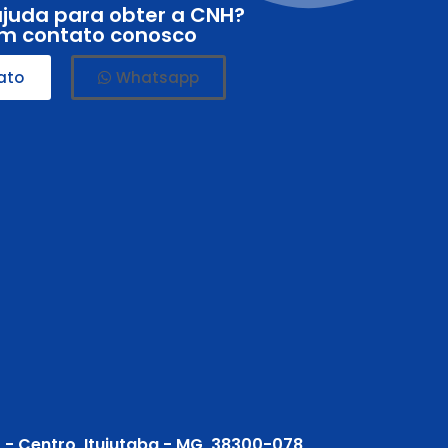
ajuda para obter a CNH?
em contato conosco
ato
Whatsapp
2 - Centro, Ituiutaba - MG, 38300-078