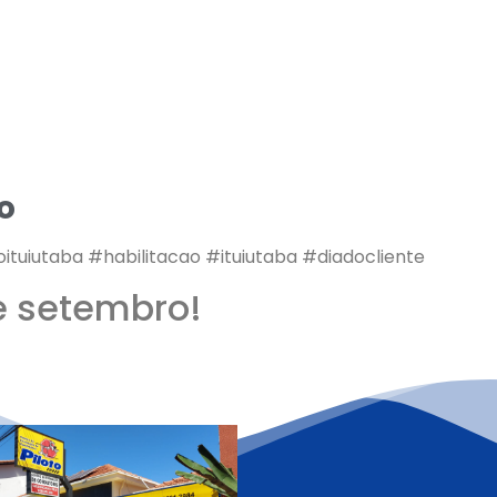
o
ituiutaba #habilitacao #ituiutaba #diadocliente
de setembro!