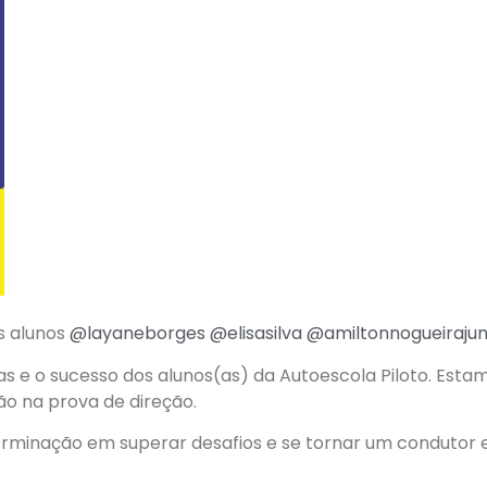
s alunos
@layaneborges
@elisasilva
@amiltonnogueirajun
s e o sucesso dos alunos(as) da Autoescola Piloto. Esta
o na prova de direção.
minação em superar desafios e se tornar um condutor 