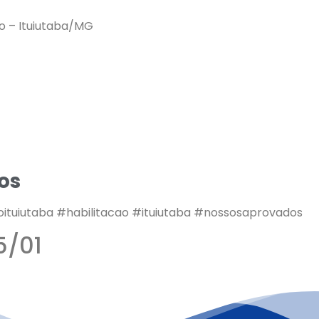
ro – Ituiutaba/MG
os
oituiutaba #habilitacao #ituiutaba #nossosaprovados
5/01