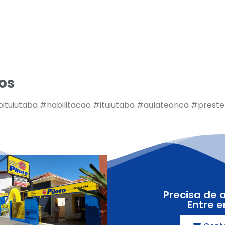
os
oituiutaba #habilitacao #ituiutaba #aulateorica #pres
Precisa de 
Entre 