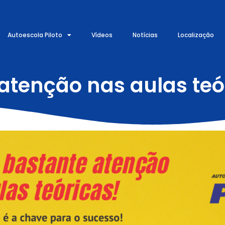
Autoescola Piloto
Vídeos
Notícias
Localização
atenção nas aulas teó