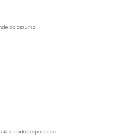
nde do assunto.
ao #dicasdepreparacao