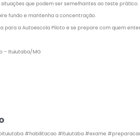
m situações que podem ser semelhantes ao teste prático.
spire fundo e mantenha a concentração.
a para a Autoescola Piloto e se prepare com quem ente
ro – Ituiutaba/MG
o
toituiutaba #habilitacao #ituiutaba #exame #preparac