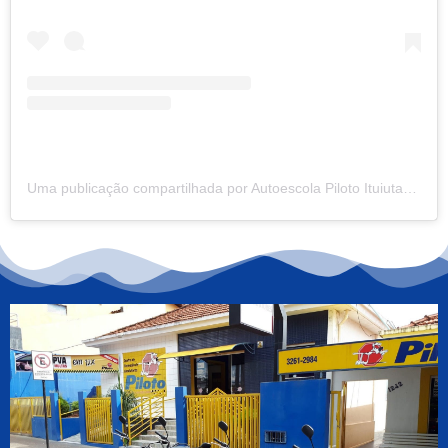
Uma publicação compartilhada por Autoescola Piloto Ituiutaba (@autoescolapiloto.itba)