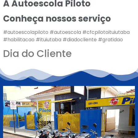
A Autoescola Piloto
Conheça nossos serviço
#autoescolapiloto #autoescola #cfcpilotoituiutaba
#habilitacao #ituiutaba #diadocliente #gratidao
Dia do Cliente