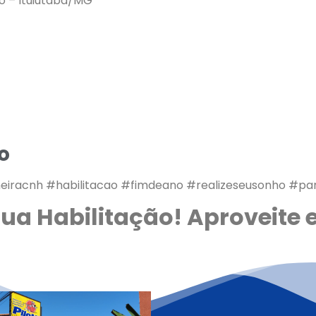
ro – Ituiutaba/MG
o
meiracnh #habilitacao #fimdeano #realizeseusonho #pa
 sua Habilitação! Aproveite