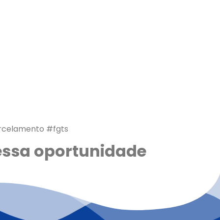
rcelamento #fgts
 essa oportunidade