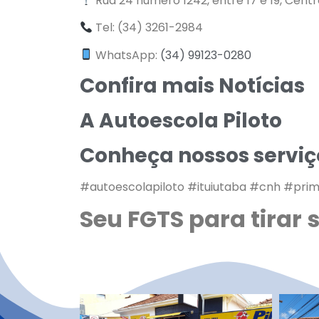
Rua 24 número 1242, entre 17 e 19, Cent
Tel: (34) 3261-2984
WhatsApp:
(34) 99123-0280
Confira mais Notícias
A Autoescola Piloto
Conheça nossos serviç
#autoescolapiloto #ituiutaba #cnh #pri
Seu FGTS para tirar