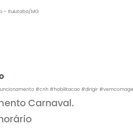
ro – Ituiutaba/MG
o
funcionamento #cnh #habilitacao #dirigir #vemcomag
mento Carnaval.
horário