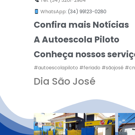
Tel: (34) 3261-2984
WhatsApp:
(34) 99123-0280
Confira mais Notícias
A Autoescola Piloto
Conheça nossos serviç
#autoescolapiloto #feriado #sãojosé #cn
Dia São José